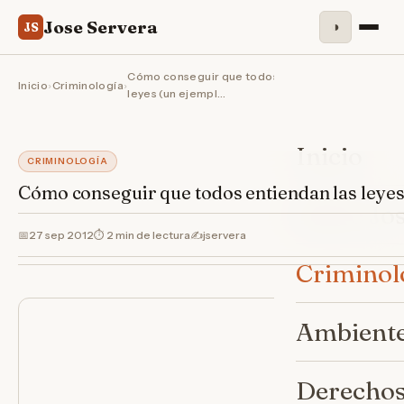
Jose Servera
◑
JS
Cómo conseguir que todos entiendan las
Inicio
›
Criminología
›
leyes (un ejempl…
Inicio
CRIMINOLOGÍA
Cómo conseguir que todos entiendan las leyes
Sobre Jo
📅
27 sep 2012
⏱ 2 min de lectura
✍️
jservera
Criminol
Ambiente
Derechos