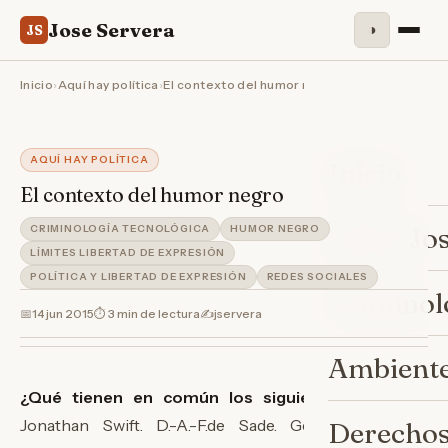
Jose Servera
◑
JS
Inicio
›
Aquí hay política
›
El contexto del humor negro
AQUÍ HAY POLÍTICA
Inicio
El contexto del humor negro
Sobre Jo
CRIMINOLOGÍA TECNOLÓGICA
HUMOR NEGRO
LÍMITES LIBERTAD DE EXPRESIÓN
POLÍTICA Y LIBERTAD DE EXPRESIÓN
REDES SOCIALES
Criminol
📅
14 jun 2015
⏱ 3 min de lectura
✍️
jservera
Ambiente
¿Qué tienen en común los siguientes autores?
Jonathan Swift. D.-A.-F.de Sade. Georg Christoph
Derechos