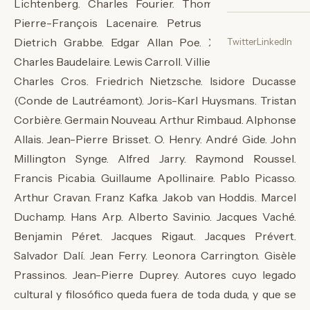
Lichtenberg. Charles Fourier. Thomas de Quincey.
Pierre-François Lacenaire. Petrus Borel. Christian
Dietrich Grabbe. Edgar Allan Poe. Xavier Forneret.
Twitter
LinkedIn
Charles Baudelaire. Lewis Carroll. Villiers de l'Isle-Adam.
Charles Cros. Friedrich Nietzsche. Isidore Ducasse
(Conde de Lautréamont). Joris-Karl Huysmans. Tristan
Corbière. Germain Nouveau. Arthur Rimbaud. Alphonse
Allais. Jean-Pierre Brisset. O. Henry. André Gide. John
Millington Synge. Alfred Jarry. Raymond Roussel.
Francis Picabia. Guillaume Apollinaire. Pablo Picasso.
Arthur Cravan. Franz Kafka. Jakob van Hoddis. Marcel
Duchamp. Hans Arp. Alberto Savinio. Jacques Vaché.
Benjamin Péret. Jacques Rigaut. Jacques Prévert.
Salvador Dalí. Jean Ferry. Leonora Carrington. Gisèle
Prassinos. Jean-Pierre Duprey. Autores cuyo legado
cultural y filosófico queda fuera de toda duda, y que se