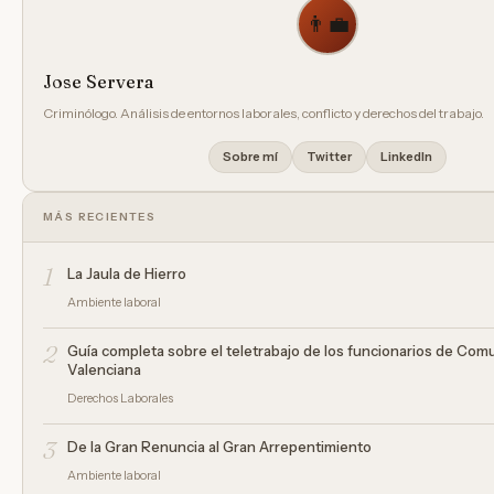
👨‍💼
Jose Servera
Criminólogo. Análisis de entornos laborales, conflicto y derechos del trabajo.
Sobre mí
Twitter
LinkedIn
MÁS RECIENTES
1
La Jaula de Hierro
Ambiente laboral
2
Guía completa sobre el teletrabajo de los funcionarios de Com
Valenciana
Derechos Laborales
3
De la Gran Renuncia al Gran Arrepentimiento
Ambiente laboral