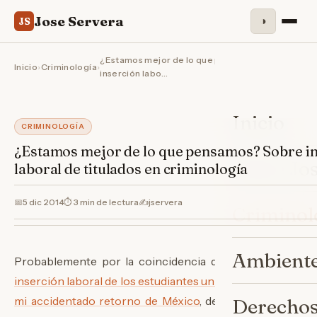
Jose Servera
◑
JS
¿Estamos mejor de lo que pensamos? Sobre
Inicio
›
Criminología
›
inserción labo…
Inicio
CRIMINOLOGÍA
¿Estamos mejor de lo que pensamos? Sobre i
Sobre Jo
laboral de titulados en criminología
📅
5 dic 2014
⏱ 3 min de lectura
✍️
jservera
Criminol
Ambiente
Probablemente por la coincidencia de la publicación d
inserción laboral de los estudiantes universitarios
en las 
mi accidentado retorno de México
, desconocía que se 
Derechos