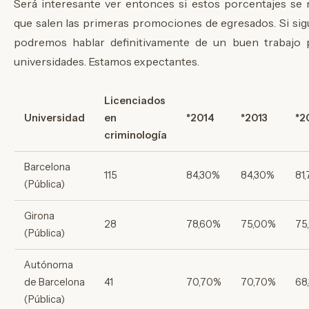
Será interesante ver entonces si estos porcentajes se
que salen las primeras promociones de egresados. Si sig
podremos hablar definitivamente de un buen trabajo 
universidades. Estamos expectantes.
Licenciados
Universidad
en
*2014
*2013
*2
criminología
Barcelona
115
84,30%
84,30%
81
(Pública)
Girona
28
78,60%
75,00%
75
(Pública)
Autónoma
de Barcelona
41
70,70%
70,70%
68
(Pública)