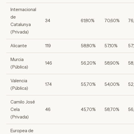
Internacional
de
34
61,80%
70,60%
76
Catalunya
(Privada)
Alicante
119
58,80%
57,10%
57
Murcia
146
56,20%
58,90%
58
(Pública)
Valencia
174
55,70%
54,00%
52
(Pública)
Camilo José
Cela
46
45,70%
58,70%
56
(Privada)
Europea de