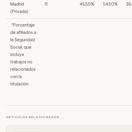
Madrid
11
45,50%
54,50%
36
(Privada)
*Porcentaje
de afiliados a
la Seguridad
Social, que
incluye
trabajos no
relacionados
con la
titulación
ARTÍCULOS RELACIONADOS