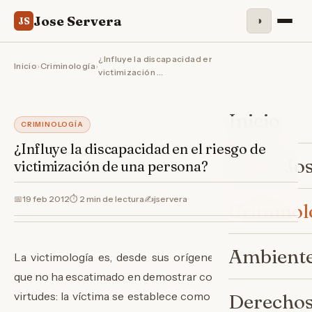
Jose Servera
◑
JS
¿Influye la discapacidad en el riesgo de
Inicio
›
Criminología
›
victimización …
Inicio
CRIMINOLOGÍA
¿Influye la discapacidad en el riesgo de
Sobre Jo
victimización de una persona?
📅
19 feb 2012
⏱ 2 min de lectura
✍️
jservera
Criminol
Ambiente
La victimología es, desde sus orígenes, una disciplina
que no ha escatimado en demostrar continuamente sus
virtudes: la víctima se establece como un eje que nadie
Derechos