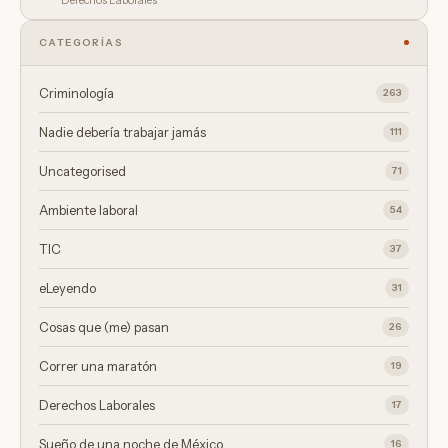
CATEGORÍAS
Criminología
263
Nadie debería trabajar jamás
111
Uncategorised
71
Ambiente laboral
54
TIC
37
eLeyendo
31
Cosas que (me) pasan
26
Correr una maratón
19
Derechos Laborales
17
Sueño de una noche de México
16