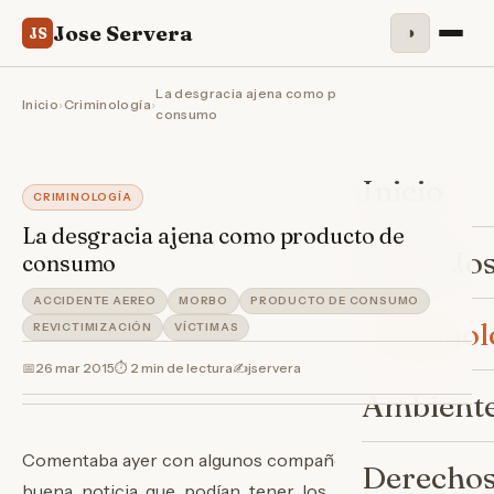
Jose Servera
◑
JS
La desgracia ajena como producto de
Inicio
›
Criminología
›
consumo
Inicio
CRIMINOLOGÍA
La desgracia ajena como producto de
Sobre Jo
consumo
ACCIDENTE AEREO
MORBO
PRODUCTO DE CONSUMO
Criminol
REVICTIMIZACIÓN
VÍCTIMAS
📅
26 mar 2015
⏱ 2 min de lectura
✍️
jservera
Ambiente
Comentaba ayer con algunos compañeros que la única
Derechos
buena noticia que podían tener los familiares de las