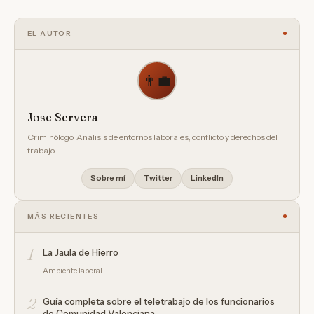
EL AUTOR
👨‍💼
Jose Servera
Criminólogo. Análisis de entornos laborales, conflicto y derechos del
trabajo.
Sobre mí
Twitter
LinkedIn
MÁS RECIENTES
1
La Jaula de Hierro
Ambiente laboral
2
Guía completa sobre el teletrabajo de los funcionarios
de Comunidad Valenciana