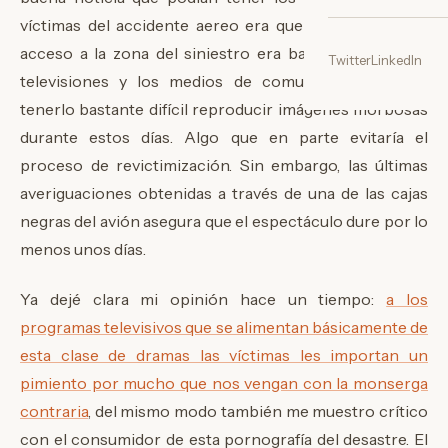
víctimas del accidente aereo era que debido a que el
acceso a la zona del siniestro era bastante difícil, las
Twitter
LinkedIn
televisiones y los medios de comunicación iban a
tenerlo bastante difícil reproducir imágenes morbosas
durante estos días. Algo que en parte evitaría el
proceso de revictimización. Sin embargo, las últimas
averiguaciones obtenidas a través de una de las cajas
negras del avión asegura que el espectáculo dure por lo
menos unos días.
Ya dejé clara mi opinión hace un tiempo:
a los
programas televisivos que se alimentan básicamente de
esta clase de dramas las víctimas les importan un
pimiento por mucho que nos vengan con la monserga
contraria
, del mismo modo también me muestro crítico
con el consumidor de esta pornografía del desastre. El