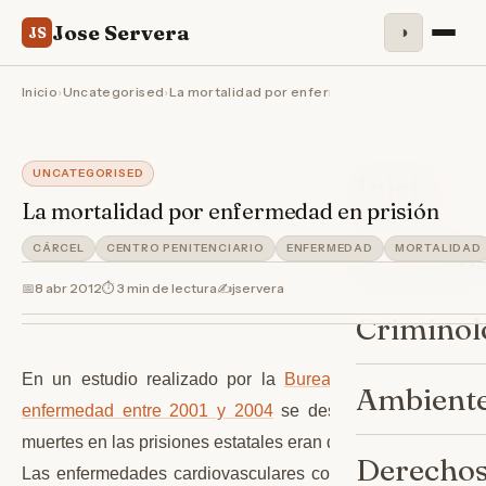
Jose Servera
◑
JS
Inicio
›
Uncategorised
›
La mortalidad por enfermedad en prisión
UNCATEGORISED
Inicio
La mortalidad por enfermedad en prisión
Sobre Jo
CÁRCEL
CENTRO PENITENCIARIO
ENFERMEDAD
MORTALIDAD
📅
8 abr 2012
⏱ 3 min de lectura
✍️
jservera
Criminol
En un estudio realizado por la
Bureau of Justice Statist
Ambiente
enfermedad entre 2001 y 2004
se destacaba que aproxi
muertes en las prisiones estatales eran debidas al cáncer y
Derechos
Las enfermedades cardiovasculares copaban el 27% de la