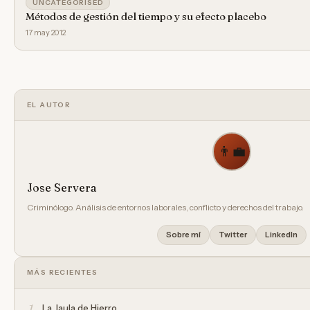
UNCATEGORISED
Métodos de gestión del tiempo y su efecto placebo
17 may 2012
EL AUTOR
👨‍💼
Jose Servera
Criminólogo. Análisis de entornos laborales, conflicto y derechos del trabajo.
Sobre mí
Twitter
LinkedIn
MÁS RECIENTES
1
La Jaula de Hierro