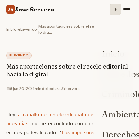
Jose Servera
◑
JS
Más aportaciones sobre el recelo editorial hacia
Inicio
›
eLeyendo
›
lo dig…
Inicio
ELEYENDO
Más aportaciones sobre el recelo editorial
Sobre Jo
hacia lo digital
📅
8 jun 2012
⏱ 1 min de lectura
✍️
jservera
Criminol
Ambiente
Hoy,
a caballo del recelo editorial que comentaba hace
unos días
, me he encontrado con un excelente análisis
Derechos
en dos partes titulado "
Los impulsores de Libranda no