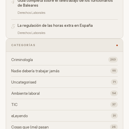
4
Guía completa sobre el teletrabajo de los funcionarios
de Baleares
Derechos Laborales
5
La regulación de las horas extra en España
Derechos Laborales
CATEGORÍAS
Criminología
263
Nadie debería trabajar jamás
111
Uncategorised
71
Ambiente laboral
54
TIC
37
eLeyendo
31
Cosas que (me) pasan
26