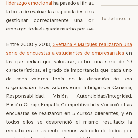
liderazgo emocional
ha pasado al fin a un primer plano a
la hora de evaluar las capacidades de una persona para
Twitter
LinkedIn
gestionar correctamente una organización. Sin
embargo, todavía queda mucho por avanzar.
Entre 2008 y 2010,
Svetlana y Marques realizaron una
serie de encuestas a estudiantes de empresariales
en
las que pedían que valoraran, sobre una serie de 10
características, el grado de importancia que cada uno
de esos valores tenía en la dirección de una
organización. Esos valores eran: Inteligencia, Carisma,
Responsabilidad, Visión, Autenticidad/Integridad,
Pasión, Coraje, Empatía, Competitividad y Vocación. Las
encuestas se realizaron en 5 cursos diferentes, y en
todos ellos se desprendió el mismo resultado: la
empatía era el aspecto menos valorado de todos por