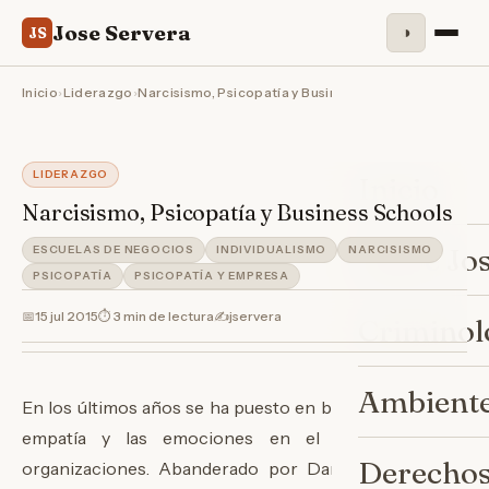
Jose Servera
◑
JS
Inicio
›
Liderazgo
›
Narcisismo, Psicopatía y Business Schools
LIDERAZGO
Inicio
Narcisismo, Psicopatía y Business Schools
Sobre Jo
ESCUELAS DE NEGOCIOS
INDIVIDUALISMO
NARCISISMO
PSICOPATÍA
PSICOPATÍA Y EMPRESA
📅
15 jul 2015
⏱ 3 min de lectura
✍️
jservera
Criminol
Ambiente
En los últimos años se ha puesto en boga el valor de la
empatía y las emociones en el manejo de las
Derechos
organizaciones. Abanderado por Daniel Goleman,
el