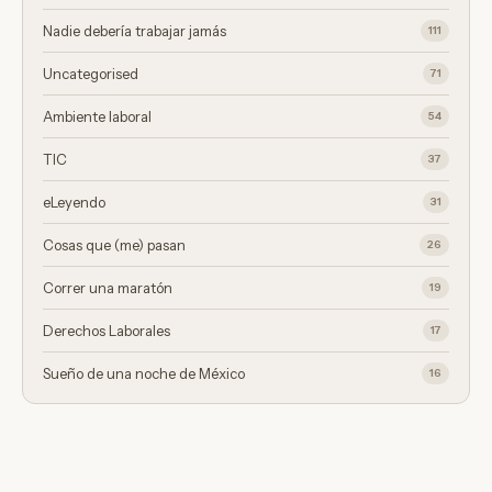
Nadie debería trabajar jamás
111
Uncategorised
71
Ambiente laboral
54
TIC
37
eLeyendo
31
Cosas que (me) pasan
26
Correr una maratón
19
Derechos Laborales
17
Sueño de una noche de México
16