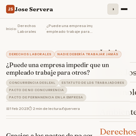
Jose Servera
◑
JS
Derechos
¿Puede una empresa impedir que un
Inicio
›
›
Laborales
empleado trabaje para…
Inicio
DERECHOS LABORALES
NADIE DEBERÍA TRABAJAR JAMÁS
¿Puede una empresa impedir que un
Sobre Jo
empleado trabaje para otros?
CONCURRENCIA DESLEAL
ESTATUTO DE LOS TRABAJADORES
Criminol
PACTO DE NO CONCURRENCIA
PACTO DE PERMANENCIA EN LA EMPRESA
📅
1 feb 2023
⏱ 2 min de lectura
✍️
jservera
Ambiente
Derechos
Gracias a los pactos de no concurrencia y