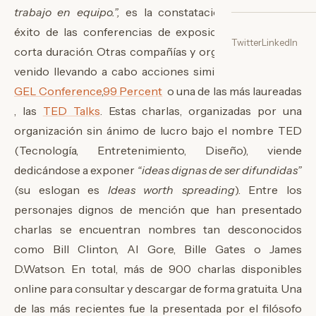
trabajo en equipo.”,
es la constatación definitiva del
éxito de las conferencias de exposición de ideas de
Twitter
LinkedIn
corta duración. Otras compañías y organizaciones han
venido llevando a cabo acciones similares, como
The
GEL Conference
,
99 Percent
o una de las más laureadas
, las
TED Talks
. Estas charlas, organizadas por una
organización sin ánimo de lucro bajo el nombre TED
(Tecnología, Entretenimiento, Diseño), viende
dedicándose a exponer
“ideas dignas de ser difundidas”
(su eslogan es
Ideas worth spreading
). Entre los
personajes dignos de mención que han presentado
charlas se encuentran nombres tan desconocidos
como Bill Clinton, Al Gore, Bille Gates o James
D.Watson. En total, más de 900 charlas disponibles
online para consultar y descargar de forma gratuita. Una
de las más recientes fue la presentada por el filósofo