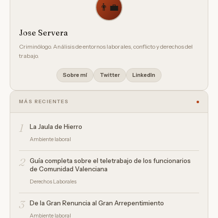
👨‍💼
Jose Servera
Criminólogo. Análisis de entornos laborales, conflicto y derechos del
trabajo.
Sobre mí
Twitter
LinkedIn
MÁS RECIENTES
1
La Jaula de Hierro
Ambiente laboral
2
Guía completa sobre el teletrabajo de los funcionarios
de Comunidad Valenciana
Derechos Laborales
3
De la Gran Renuncia al Gran Arrepentimiento
Ambiente laboral