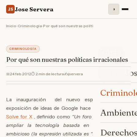
Jose Servera
◑
JS
Inicio
›
Criminología
›
Por qué son nuestras políticas irracionales
CRIMINOLOGÍA
Inicio
Por qué son nuestras políticas irracionales
Sobre Jo
📅
24 feb 2012
⏱ 2 min de lectura
✍️
jservera
Criminol
La inauguración del nuevo espacio virtual de
exposición de ideas de Google hace pocas semanas ,
Ambiente
Solve for X
, definido como
“Un foro para fomentar y
ampliar la tecnología basada en el pensamiento
Derechos
ambicioso (la expresión utilizada es “moonshot”) y el