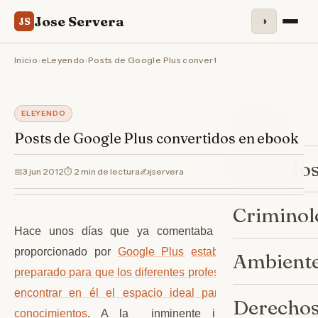
Jose Servera
◑
JS
Inicio
›
eLeyendo
›
Posts de Google Plus convertidos en ebook
ELEYENDO
Inicio
Posts de Google Plus convertidos en ebook
Sobre Jo
📅
3 jun 2012
⏱ 2 min de lectura
✍️
jservera
Criminol
Hace unos días que ya comentaba que el espacio
proporcionado por
Google Plus
estaba perfectamente
Ambiente
preparado para que los diferentes profesionales pudieran
encontrar en él el espacio ideal para proyectar sus
Derechos
conocimientos
. A la inminente implantación del