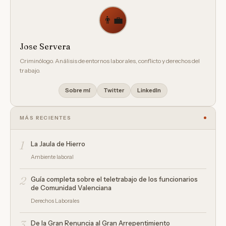
👨‍💼
Jose Servera
Criminólogo. Análisis de entornos laborales, conflicto y derechos del
trabajo.
Sobre mí
Twitter
LinkedIn
MÁS RECIENTES
1
La Jaula de Hierro
Ambiente laboral
2
Guía completa sobre el teletrabajo de los funcionarios
de Comunidad Valenciana
Derechos Laborales
3
De la Gran Renuncia al Gran Arrepentimiento