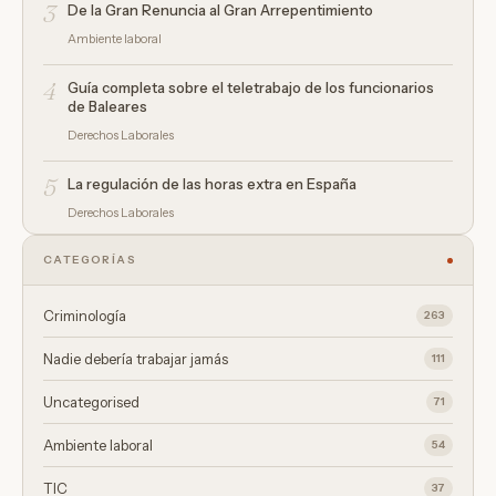
3
De la Gran Renuncia al Gran Arrepentimiento
Ambiente laboral
4
Guía completa sobre el teletrabajo de los funcionarios
de Baleares
Derechos Laborales
5
La regulación de las horas extra en España
Derechos Laborales
CATEGORÍAS
Criminología
263
Nadie debería trabajar jamás
111
Uncategorised
71
Ambiente laboral
54
TIC
37