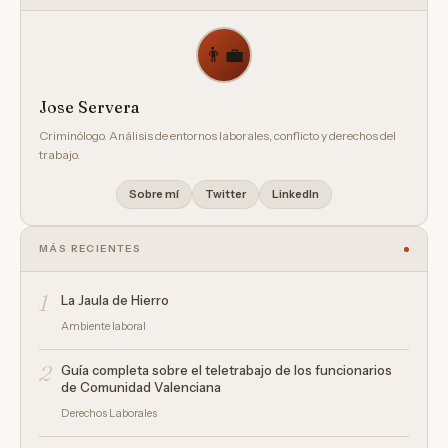
👨‍💼
Jose Servera
Criminólogo. Análisis de entornos laborales, conflicto y derechos del
trabajo.
Sobre mí
Twitter
LinkedIn
MÁS RECIENTES
1
La Jaula de Hierro
Ambiente laboral
2
Guía completa sobre el teletrabajo de los funcionarios
de Comunidad Valenciana
Derechos Laborales