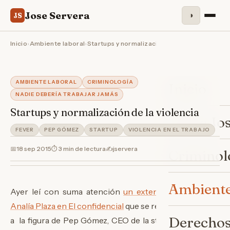
Jose Servera
◑
JS
Inicio
›
Ambiente laboral
›
Startups y normalización de la violencia
AMBIENTE LABORAL
CRIMINOLOGÍA
Inicio
NADIE DEBERÍA TRABAJAR JAMÁS
Startups y normalización de la violencia
Sobre Jo
FEVER
PEP GÓMEZ
STARTUP
VIOLENCIA EN EL TRABAJO
📅
18 sep 2015
⏱ 3 min de lectura
✍️
jservera
Criminol
Ambiente
Ayer leí con suma atención
un extenso reportaje de
Analía Plaza en El confidencial
que se realizaba en torno
Derechos
a la figura de Pep Gómez, CEO de la startup Fever con