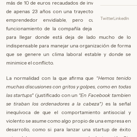
más de 10 de euros recaudados de inversión. Un joven
de apenas 23 años con una trayectoria en el campo
Twitter
LinkedIn
emprendedor envidiable, pero cuyo relato del
funcionamiento de la compañía deja a las claras que
para llegar donde está deja de lado mucho de lo
indispensable para manejar una organización de forma
que se genere un clima laboral estable y donde se
minimice el conflicto.
La normalidad con la que afirma que
“Hemos tenido
muchas discusiones con gritos y golpes, como en todas
las startups"
(justificado con un
"En Facebook tambien
se tiraban los ordenadores a la cabeza")
es la señal
inequívoca de que el comportamiento antisocial y
violento se asume como algo propio de una empresa en
desarrollo, como si para lanzar una startup de éxito