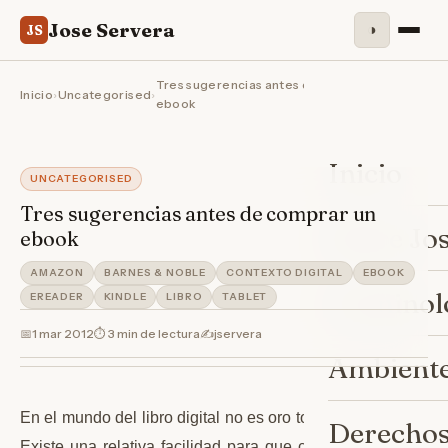
Jose Servera
◑
JS
Tres sugerencias antes de comprar un
Inicio
›
Uncategorised
›
ebook
Inicio
UNCATEGORISED
Tres sugerencias antes de comprar un
Sobre Jo
ebook
AMAZON
BARNES & NOBLE
CONTEXTO DIGITAL
EBOOK
Criminol
EREADER
KINDLE
LIBRO
TABLET
📅
1 mar 2012
⏱ 3 min de lectura
✍️
jservera
Ambiente
En el mundo del libro digital no es oro todo lo que reluce.
Derechos
Existe una relativa facilidad para que cualquier persona