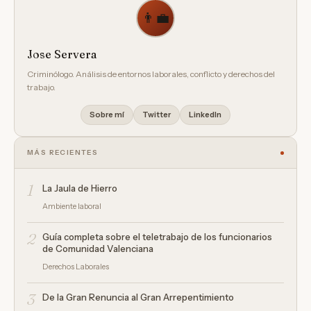
👨‍💼
Jose Servera
Criminólogo. Análisis de entornos laborales, conflicto y derechos del
trabajo.
Sobre mí
Twitter
LinkedIn
MÁS RECIENTES
1
La Jaula de Hierro
Ambiente laboral
2
Guía completa sobre el teletrabajo de los funcionarios
de Comunidad Valenciana
Derechos Laborales
3
De la Gran Renuncia al Gran Arrepentimiento