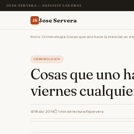
JOSE SERVERA — ANÁLISIS LABORAL
Jose Servera
JS
Inicio
›
Criminología
›
Cosas que uno hace (y mezcla) un vi
CRIMINOLOGÍA
Cosas que uno ha
viernes cualquie
📅
18 abr 2014
⏱ 1 min de lectura
✍️
jservera