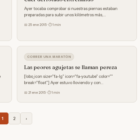
Ayer tocaba comprobar si nuestras piernas estaban
preparadas para subir unos kilómetros más,…
📅 25 ene 2015 · ⏱ 1 min
CORRER UNA MARATÓN
Las peores agujetas se llaman pereza
e
[lobo_icon size="fa-lg" icon="fa-youtube" color=""
break="float"] Ayer estuvo lloviendo y con…
📅 21 ene 2015 · ⏱ 1 min
1
2
›