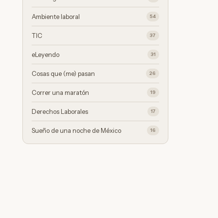
Ambiente laboral
54
TIC
37
eLeyendo
31
Cosas que (me) pasan
26
Correr una maratón
19
Derechos Laborales
17
Sueño de una noche de México
16