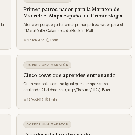
Primer patrocinador para la Maratón de
Madrid: El Mapa Español de Criminología
 la
Atención porque ya tenemos primer patrocinador para el‪
#‎MaratónDeCalamares‬ de Rock 'n' Roll…
📅 27 feb 2015 · ⏱ 1 min
CORRER UNA MARATÓN
Cinco cosas que aprendes entrenando
a
Culminamos la semana igual que la empezamos:
corriendo 21 kilómetros (http://kcy.me/1ll2x). Buen…
📅 12 feb 2015 · ⏱ 1 min
CORRER UNA MARATÓN
Caer derrotado entrenando