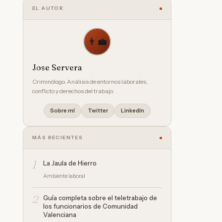
EL AUTOR
👨‍💼
Jose Servera
Criminólogo. Análisis de entornos laborales,
conflicto y derechos del trabajo.
Sobre mí
Twitter
LinkedIn
MÁS RECIENTES
1
La Jaula de Hierro
Ambiente laboral
2
Guía completa sobre el teletrabajo de
los funcionarios de Comunidad
Valenciana