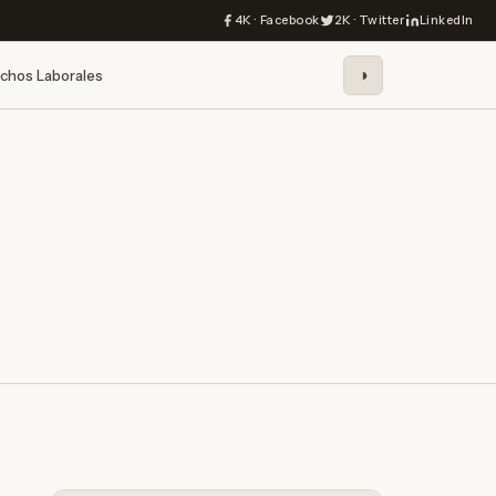
4K · Facebook
2K · Twitter
LinkedIn
◑
chos Laborales