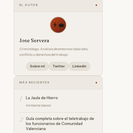
EL AUTOR
👨‍💼
Jose Servera
Criminólogo. Análisis de entornos laborales,
conflicto y derechos del trabajo.
Sobre mí
Twitter
LinkedIn
MÁS RECIENTES
1
La Jaula de Hierro
Ambiente laboral
2
Guía completa sobre el teletrabajo de
los funcionarios de Comunidad
Valenciana