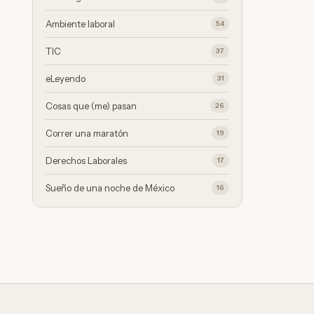
Ambiente laboral
54
TIC
37
eLeyendo
31
Cosas que (me) pasan
26
Correr una maratón
19
Derechos Laborales
17
Sueño de una noche de México
16