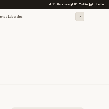
4K · Facebook
2K · Twitter
LinkedIn
◑
chos Laborales