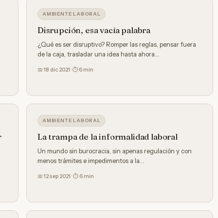
AMBIENTE LABORAL
Disrupción, esa vacía palabra
¿Qué es ser disruptivo? Romper las reglas, pensar fuera
de la caja, trasladar una idea hasta ahora…
a
📅 18 dic 2021 · ⏱ 6 min
AMBIENTE LABORAL
r
La trampa de la informalidad laboral
Un mundo sin burocracia, sin apenas regulación y con
menos trámites e impedimentos a la…
📅 12 sep 2021 · ⏱ 6 min