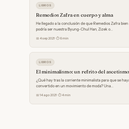
LIBROS
Remedios Zafra en cuerpo y alma
He llegado a la conclusión de que Remedios Zafra bien
podría ser nuestra Byung-Chul Han, Zizek o…
📅 4 sep 2021 · ⏱ 6 min
LIBROS
El minimalismo: un refrito del ascetism
¿Qué hay tras la corriente minimalista para que se hay
convertido en un movimiento de moda? Una…
📅 14 ago 2021 · ⏱ 4 min