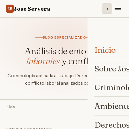
Jose Servera
◑
JS
BLOG ESPECIALIZADO
Inicio
Análisis de entornos
laborales
y conflicto
Sobre Jo
Criminología aplicada al trabajo. Derechos, ambiente y
conflicto laboral analizados con rigor.
Criminol
Ambiente
Inicio
Derechos