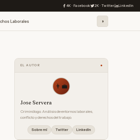
4K · Facebook
2K · Twitter
LinkedIn
◑
chos Laborales
EL AUTOR
👨‍💼
Jose Servera
Criminólogo. Análisis de entornos laborales,
conflicto y derechos del trabajo.
Sobre mí
Twitter
LinkedIn