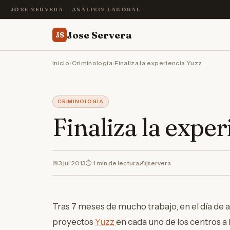
JOSE SERVERA — ANÁLISIS LABORAL
Jose Servera
JS
Inicio
›
Criminología
›
Finaliza la experiencia Yuzz
CRIMINOLOGÍA
Finaliza la expe
📅
3 jul 2013
⏱ 1 min de lectura
✍️
jservera
Tras 7 meses de mucho trabajo, en el día de 
proyectos
Yuzz
en cada uno de los centros a 