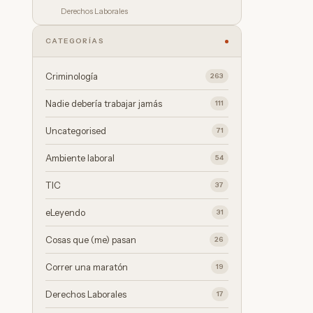
Derechos Laborales
CATEGORÍAS
Criminología
263
Nadie debería trabajar jamás
111
Uncategorised
71
Ambiente laboral
54
TIC
37
eLeyendo
31
Cosas que (me) pasan
26
Correr una maratón
19
Derechos Laborales
17