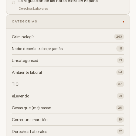
5
La regulación de las horas extra en España
Derechos Laborales
CATEGORÍAS
Criminología
263
Nadie debería trabajar jamás
111
Uncategorised
71
Ambiente laboral
54
TIC
37
eLeyendo
31
Cosas que (me) pasan
26
Correr una maratón
19
Derechos Laborales
17