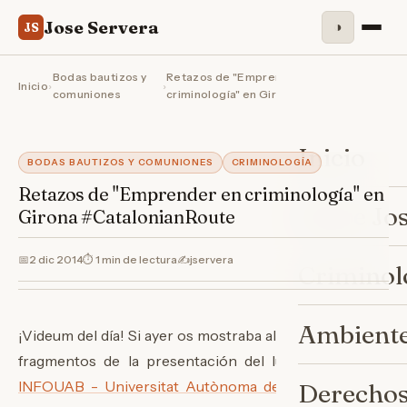
Jose Servera
◑
JS
Bodas bautizos y
Retazos de "Emprender en
Inicio
›
›
comuniones
criminología" en Girona #Catal…
Inicio
BODAS BAUTIZOS Y COMUNIONES
CRIMINOLOGÍA
Retazos de "Emprender en criminología" en
Sobre Jo
Girona #CatalonianRoute
📅
2 dic 2014
⏱ 1 min de lectura
✍️
jservera
Criminol
Ambiente
¡Videum del día! Si ayer os mostraba algunos pequeños
fragmentos de la presentación del lunes pasado en
INFOUAB - Universitat Autònoma de Barcelona
, hoy
Derechos