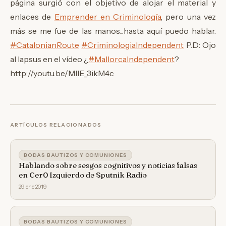
página surgió con el objetivo de alojar el material y
enlaces de
Emprender en Criminología
, pero una vez
más se me fue de las manos...hasta aquí puedo hablar.
‪#‎
CatalonianRoute‬
‪#‎
CriminologiaIndependent‬
P.D: Ojo
al lapsus en el vídeo ¿
‪#‎
MallorcaIndependent‬
?
http://youtu.be/MIlE_3ikM4c
ARTÍCULOS RELACIONADOS
BODAS BAUTIZOS Y COMUNIONES
Hablando sobre sesgos cognitivos y noticias falsas
en Cer0 Izquierdo de Sputnik Radio
29 ene 2019
BODAS BAUTIZOS Y COMUNIONES