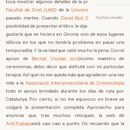
toca mostrar algunos detalles de la presentación en la
Facultat de Dret (UdG)
de la
Universitat de Girona
el
pasado martes. Cuando
David Buil Gil
me planteó la
Twitter
LinkedIn
posibilidad de presentar el libro, le dije sin dudar que me
gustaría que se hiciera en Girona, uno de esos lugares
idílicos en los que no tendría problema en pasar un
a
temporadita. Y la verdad que valió mucho la pena. Con el
apoyo de
Bernat Vivolas Jordà
como maestro de
ceremonias, debo decir que disfruté con mi particular
terapia. Así que no me queda más que agradecer una vez
más a la
Associació Interuniversitària de Criminologia
todo el apoyo brindado durante los días de ruta por
Catalunya. Por cierto, si no me equivoco en breve se
colgará la presentación completa
Aprovecho para
anunciar que, tras muchos retoques, la web de
AntiTrabajo
está casi casi a punto. Os recuerdo que la