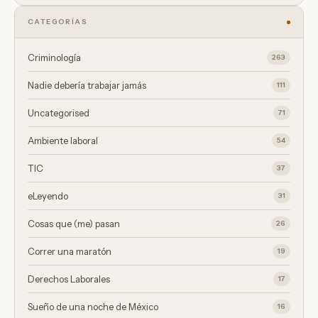
CATEGORÍAS
Criminología
263
Nadie debería trabajar jamás
111
Uncategorised
71
Ambiente laboral
54
TIC
37
eLeyendo
31
Cosas que (me) pasan
26
Correr una maratón
19
Derechos Laborales
17
Sueño de una noche de México
16