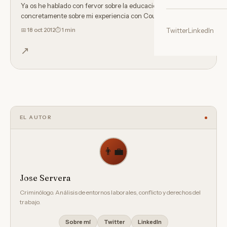
Ya os he hablado con fervor sobre la educación online, y
concretamente sobre mi experiencia con Coursera, además
de…
📅
18 oct 2012
⏱ 1 min
Twitter
LinkedIn
↗
EL AUTOR
👨‍💼
Jose Servera
Criminólogo. Análisis de entornos laborales, conflicto y derechos del
trabajo.
Sobre mí
Twitter
LinkedIn