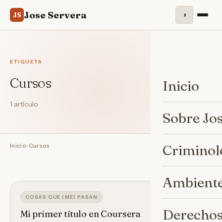
Jose Servera
◑
JS
ETIQUETA
Cursos
Inicio
1 artículo
Sobre Jo
Inicio
›
Cursos
Criminol
Ambiente
COSAS QUE (ME) PASAN
Derechos
Mi primer título en Coursera