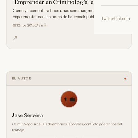
"Emprender en Criminología" en Facebook
Como ya comentara hace unas semanas, me decidí a
experimentar con las notas de Facebook publicando cada día
Twitter
LinkedIn
un capítulo…
📅
12 nov 2015
⏱ 2 min
↗
EL AUTOR
👨‍💼
Jose Servera
Criminólogo. Análisis de entornos laborales, conflicto y derechos del
trabajo.