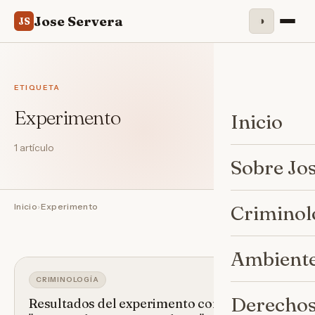
Jose Servera
◑
JS
ETIQUETA
Experimento
Inicio
1 artículo
Sobre Jo
Inicio
›
Experimento
Criminol
Ambiente
CRIMINOLOGÍA
Derechos
Resultados del experimento con