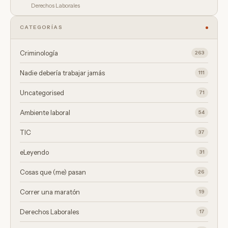
Derechos Laborales
CATEGORÍAS
Criminología
263
Nadie debería trabajar jamás
111
Uncategorised
71
Ambiente laboral
54
TIC
37
eLeyendo
31
Cosas que (me) pasan
26
Correr una maratón
19
Derechos Laborales
17