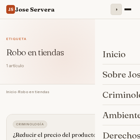
Jose Servera
◑
JS
ETIQUETA
Robo en tiendas
Inicio
1 artículo
Sobre Jo
Inicio
›
Robo en tiendas
Criminol
Ambiente
CRIMINOLOGÍA
Derechos
¿Reducir el precio del producto para evitar