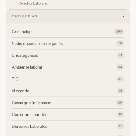
Derechos Laborales
CATEGORÍAS
Criminología
263
Nadie debería trabajar jamás
111
Uncategorised
71
Ambiente laboral
54
TIC
37
eLeyendo
31
Cosas que (me) pasan
26
Correr una maratón
19
Derechos Laborales
17