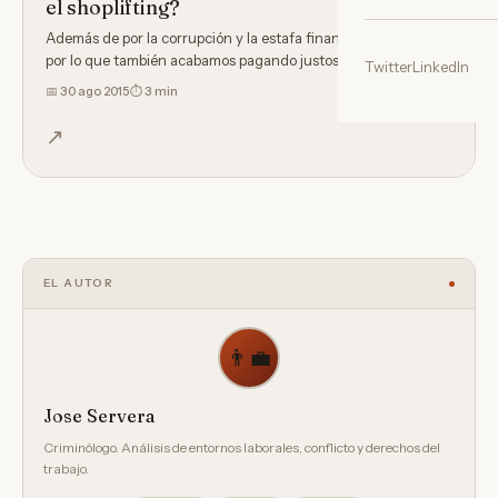
el shoplifting?
Además de por la corrupción y la estafa financiera, hay algo
por lo que también acabamos pagando justos por pecadores:…
Twitter
LinkedIn
📅
30 ago 2015
⏱ 3 min
↗
EL AUTOR
👨‍💼
Jose Servera
Criminólogo. Análisis de entornos laborales, conflicto y derechos del
trabajo.