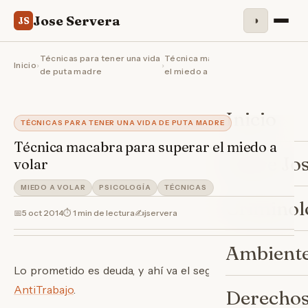
Jose Servera
◑
JS
Técnicas para tener una vida
Técnica macabra para superar
Inicio
›
›
de puta madre
el miedo a volar
Inicio
TÉCNICAS PARA TENER UNA VIDA DE PUTA MADRE
Técnica macabra para superar el miedo a
Sobre Jo
volar
MIEDO A VOLAR
PSICOLOGÍA
TÉCNICAS
Criminol
📅
5 oct 2014
⏱ 1 min de lectura
✍️
jservera
Ambiente
Lo prometido es deuda, y ahí va el segundo vídeo para
AntiTrabajo
.
Derechos