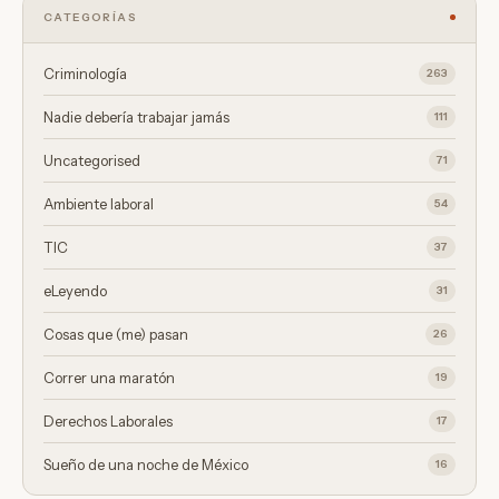
CATEGORÍAS
Criminología
263
Nadie debería trabajar jamás
111
Uncategorised
71
Ambiente laboral
54
TIC
37
eLeyendo
31
Cosas que (me) pasan
26
Correr una maratón
19
Derechos Laborales
17
Sueño de una noche de México
16