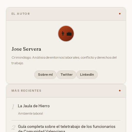
EL AUTOR
👨‍💼
Jose Servera
Criminólogo. Análisis de entornos laborales, conflicto y derechos del
trabajo.
Sobre mí
Twitter
LinkedIn
MÁS RECIENTES
1
La Jaula de Hierro
Ambiente laboral
2
Guía completa sobre el teletrabajo de los funcionarios
de Comunidad Valenciana