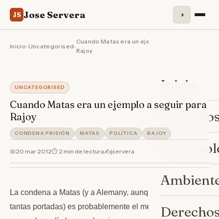
Jose Servera
◑
JS
Cuando Matas era un ejemplo a seguir para
Inicio
›
Uncategorised
›
Rajoy
Inicio
UNCATEGORISED
Cuando Matas era un ejemplo a seguir para
Sobre Jo
Rajoy
CONDENA PRISIÓN
MATAS
POLÍTICA
RAJOY
Criminol
📅
20 mar 2012
⏱ 2 min de lectura
✍️
jservera
Ambiente
La condena a Matas (y a Alemany, aunque no cope
tantas portadas) es probablemente el mejor recibimiento
Derechos