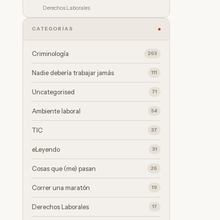
Derechos Laborales
CATEGORÍAS
Criminología
263
Nadie debería trabajar jamás
111
Uncategorised
71
Ambiente laboral
54
TIC
37
eLeyendo
31
Cosas que (me) pasan
26
Correr una maratón
19
Derechos Laborales
17