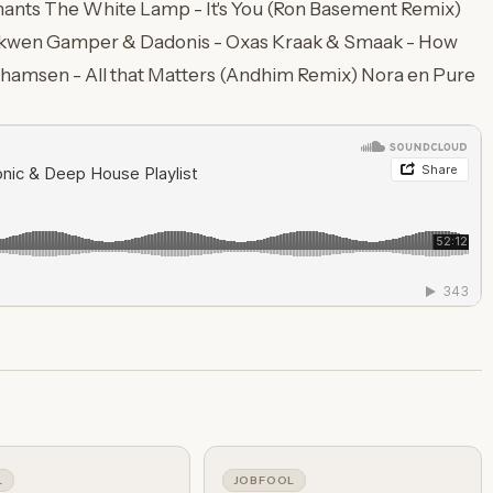
phants The White Lamp - It's You (Ron Basement Remix)
lkwen Gamper & Dadonis - Oxas Kraak & Smaak - How
ahamsen - All that Matters (Andhim Remix) Nora en Pure
L
JOBFOOL