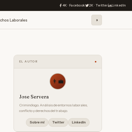
4K · Facebook
2K · Twitter
LinkedIn
◑
chos Laborales
EL AUTOR
👨‍💼
Jose Servera
Criminólogo. Análisis de entornos laborales,
conflicto y derechos del trabajo.
Sobre mí
Twitter
LinkedIn