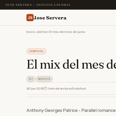
JOSE SERVERA — ANÁLISIS LABORAL
Jose Servera
JS
Inicio
›
Jobfool
›
El mix del mes de junio
JOBFOOL
El mix del mes d
DJ
MÚSICA
📅
1 jun 2015
⏱ 1 min de lectura
✍️
Jobfool
Anthony Georges Patrice - Parallel romance 