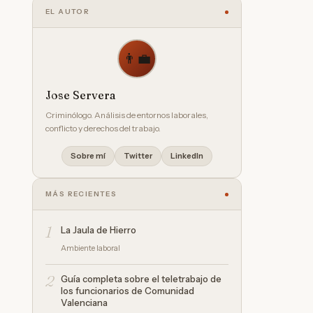
EL AUTOR
👨‍💼
Jose Servera
Criminólogo. Análisis de entornos laborales,
conflicto y derechos del trabajo.
Sobre mí
Twitter
LinkedIn
MÁS RECIENTES
1
La Jaula de Hierro
Ambiente laboral
2
Guía completa sobre el teletrabajo de
los funcionarios de Comunidad
Valenciana