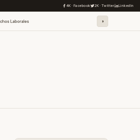
4K · Facebook
2K · Twitter
LinkedIn
◑
chos Laborales