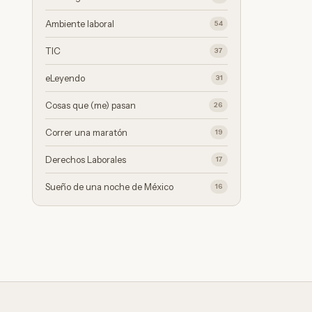
Ambiente laboral
54
TIC
37
eLeyendo
31
Cosas que (me) pasan
26
Correr una maratón
19
Derechos Laborales
17
Sueño de una noche de México
16