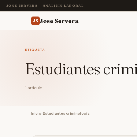
JOSE SERVERA — ANÁLISIS LABORAL
Jose Servera
JS
ETIQUETA
Estudiantes crim
1 artículo
Inicio
›
Estudiantes criminología