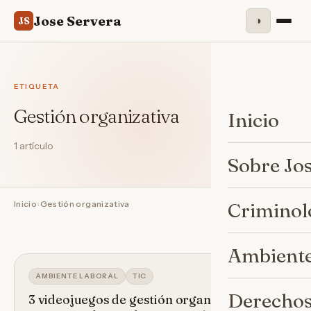
Jose Servera
◑
JS
ETIQUETA
Gestión organizativa
Inicio
1 artículo
Sobre Jo
Inicio
›
Gestión organizativa
Criminol
Ambiente
AMBIENTE LABORAL
TIC
Derechos
3 videojuegos de gestión organizativa que