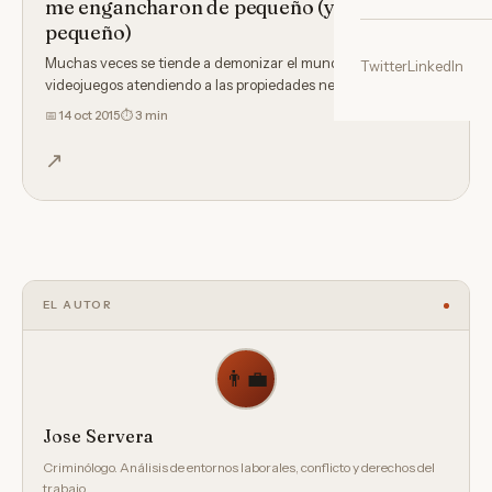
me engancharon de pequeño (y no tan
pequeño)
Muchas veces se tiende a demonizar el mundo de los
Twitter
LinkedIn
videojuegos atendiendo a las propiedades negativas de
algunos de…
📅
14 oct 2015
⏱ 3 min
↗
EL AUTOR
👨‍💼
Jose Servera
Criminólogo. Análisis de entornos laborales, conflicto y derechos del
trabajo.