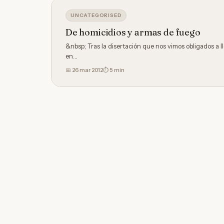
UNCATEGORISED
De homicidios y armas de fuego
&nbsp; Tras la disertación que nos vimos obligados a l
en…
📅
26 mar 2012
⏱ 5 min