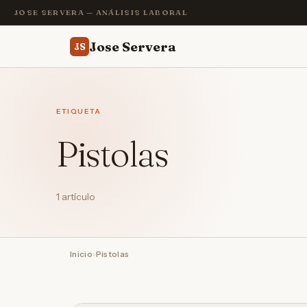
JOSE SERVERA — ANÁLISIS LABORAL
Jose Servera
JS
ETIQUETA
Pistolas
1 artículo
Inicio
›
Pistolas