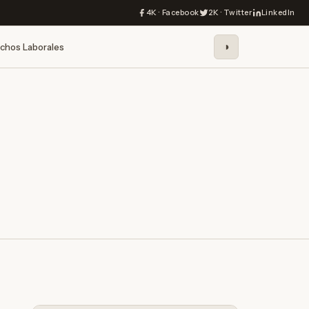
4K · Facebook
2K · Twitter
LinkedIn
◑
chos Laborales