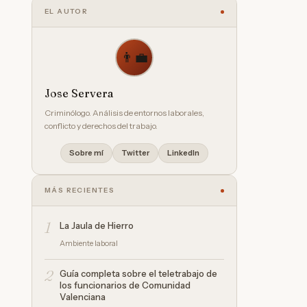
EL AUTOR
👨‍💼
Jose Servera
Criminólogo. Análisis de entornos laborales,
conflicto y derechos del trabajo.
Sobre mí
Twitter
LinkedIn
MÁS RECIENTES
1
La Jaula de Hierro
Ambiente laboral
2
Guía completa sobre el teletrabajo de
los funcionarios de Comunidad
Valenciana