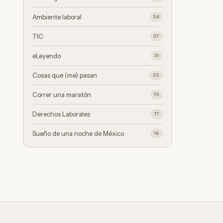
Ambiente laboral
54
TIC
37
eLeyendo
31
Cosas que (me) pasan
26
Correr una maratón
19
Derechos Laborales
17
Sueño de una noche de México
16