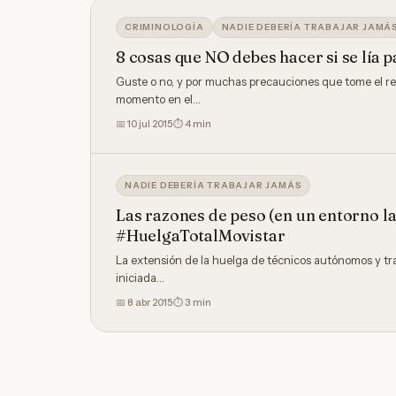
CRIMINOLOGÍA
NADIE DEBERÍA TRABAJAR JAMÁ
8 cosas que NO debes hacer si se lía 
Guste o no, y por muchas precauciones que tome el re
momento en el…
📅
10 jul 2015
⏱ 4 min
NADIE DEBERÍA TRABAJAR JAMÁS
Las razones de peso (en un entorno la
#HuelgaTotalMovistar
La extensión de la huelga de técnicos autónomos y tr
iniciada…
📅
8 abr 2015
⏱ 3 min