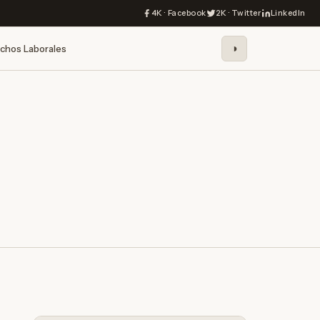
4K · Facebook
2K · Twitter
LinkedIn
◑
chos Laborales