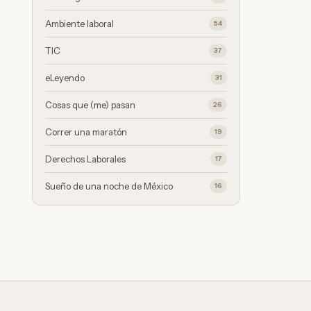
Ambiente laboral
54
TIC
37
eLeyendo
31
Cosas que (me) pasan
26
Correr una maratón
19
Derechos Laborales
17
Sueño de una noche de México
16