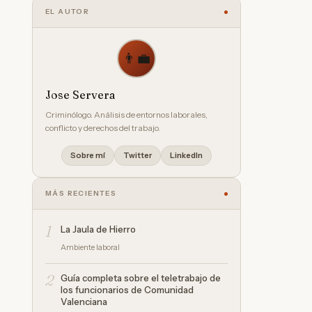
EL AUTOR
👨‍💼
Jose Servera
Criminólogo. Análisis de entornos laborales,
conflicto y derechos del trabajo.
Sobre mí
Twitter
LinkedIn
MÁS RECIENTES
1
La Jaula de Hierro
Ambiente laboral
2
Guía completa sobre el teletrabajo de
los funcionarios de Comunidad
Valenciana