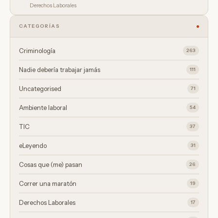
Derechos Laborales
CATEGORÍAS
Criminología
263
Nadie debería trabajar jamás
111
Uncategorised
71
Ambiente laboral
54
TIC
37
eLeyendo
31
Cosas que (me) pasan
26
Correr una maratón
19
Derechos Laborales
17