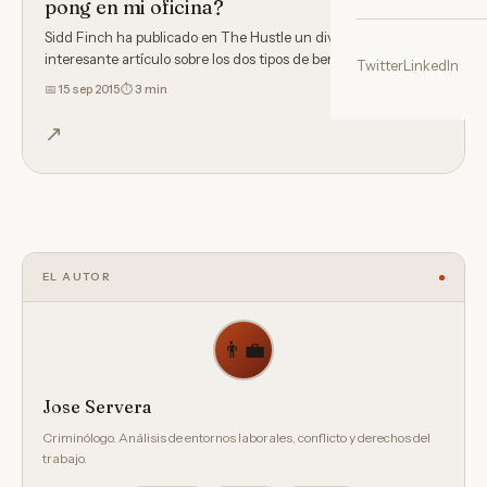
pong en mi oficina?
Sidd Finch ha publicado en The Hustle un divertido y a la vez
interesante artículo sobre los dos tipos de beneficios…
Twitter
LinkedIn
📅
15 sep 2015
⏱ 3 min
↗
EL AUTOR
👨‍💼
Jose Servera
Criminólogo. Análisis de entornos laborales, conflicto y derechos del
trabajo.