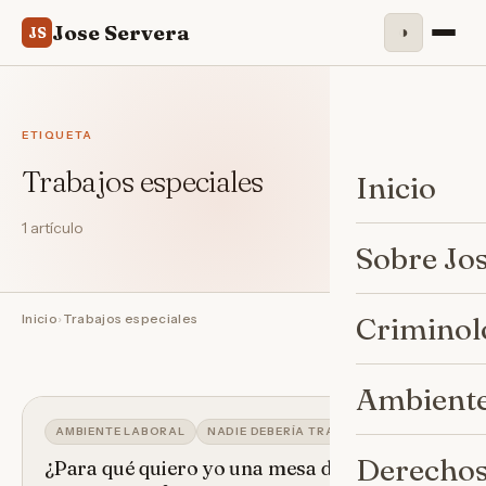
Jose Servera
◑
JS
ETIQUETA
Trabajos especiales
Inicio
1 artículo
Sobre Jo
Inicio
›
Trabajos especiales
Criminol
Ambiente
AMBIENTE LABORAL
NADIE DEBERÍA TRABAJAR JAMÁS
Derechos
¿Para qué quiero yo una mesa de ping-