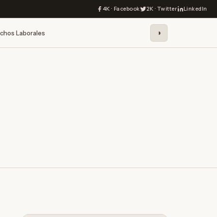
4K · Facebook
2K · Twitter
LinkedIn
◑
chos Laborales