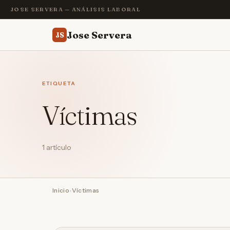
JOSE SERVERA — ANÁLISIS LABORAL
Jose Servera
JS
ETIQUETA
Víctimas
1 artículo
Inicio
›
Víctimas