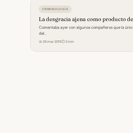
CRIMINOLOGÍA
La desgracia ajena como producto d
Comentaba ayer con algunos compañeros que la única b
del…
📅
26 mar 2015
⏱ 2 min