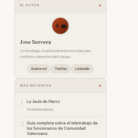
EL AUTOR
👨‍💼
Jose Servera
Criminólogo. Análisis de entornos laborales,
conflicto y derechos del trabajo.
Sobre mí
Twitter
LinkedIn
MÁS RECIENTES
1
La Jaula de Hierro
Ambiente laboral
2
Guía completa sobre el teletrabajo de
los funcionarios de Comunidad
Valenciana