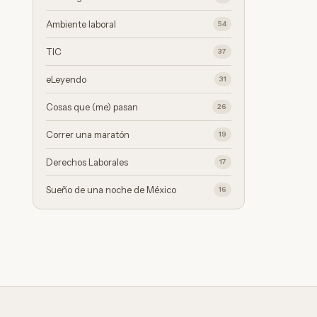
Ambiente laboral
54
TIC
37
eLeyendo
31
Cosas que (me) pasan
26
Correr una maratón
19
Derechos Laborales
17
Sueño de una noche de México
16