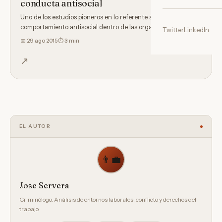
conducta antisocial
Uno de los estudios pioneros en lo referente al
comportamiento antisocial dentro de las organizaciones fue el
Twitter
LinkedIn
realizado…
📅
29 ago 2015
⏱ 3 min
↗
EL AUTOR
👨‍💼
Jose Servera
Criminólogo. Análisis de entornos laborales, conflicto y derechos del
trabajo.