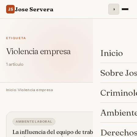
Jose Servera
◑
JS
ETIQUETA
Violencia empresa
Inicio
1 artículo
Sobre Jo
Inicio
›
Violencia empresa
Criminol
Ambiente
AMBIENTE LABORAL
Derechos
La influencia del equipo de trabajo en la