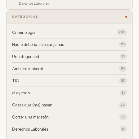
Derechos Laborales
CATEGORÍAS
Criminología
263
Nadie debería trabajar jamás
111
Uncategorised
71
Ambiente laboral
54
TIC
37
eLeyendo
31
Cosas que (me) pasan
26
Correr una maratón
19
Derechos Laborales
17