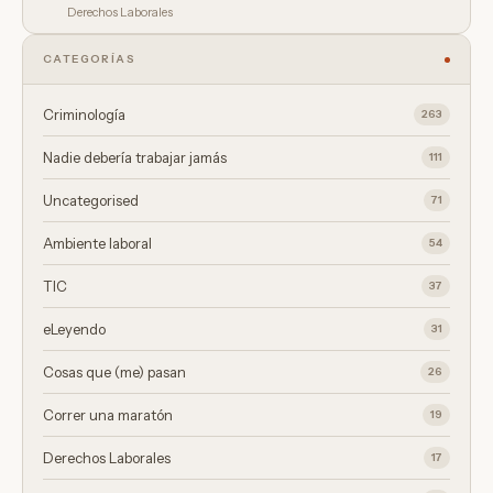
Derechos Laborales
CATEGORÍAS
Criminología
263
Nadie debería trabajar jamás
111
Uncategorised
71
Ambiente laboral
54
TIC
37
eLeyendo
31
Cosas que (me) pasan
26
Correr una maratón
19
Derechos Laborales
17