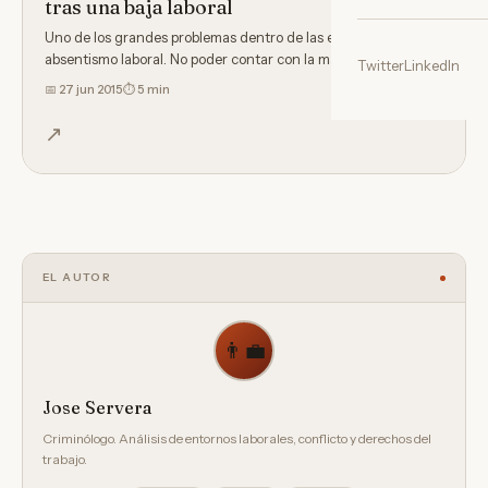
tras una baja laboral
Uno de los grandes problemas dentro de las empresas es el
absentismo laboral. No poder contar con la mano de obra de
Twitter
LinkedIn
un…
📅
27 jun 2015
⏱ 5 min
↗
EL AUTOR
👨‍💼
Jose Servera
Criminólogo. Análisis de entornos laborales, conflicto y derechos del
trabajo.