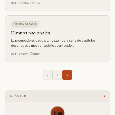
📅 4 nov 2014 · ⏱ 1 min
CRIMINOLOGÍA
Himnos nacionales
Lo prometido es deuda. Empezamos la serie de capítulos
destinados a mostrar todo lo acontecido…
📅 3 nov 2014 · ⏱ 2 min
‹
1
2
EL AUTOR
👨‍💼