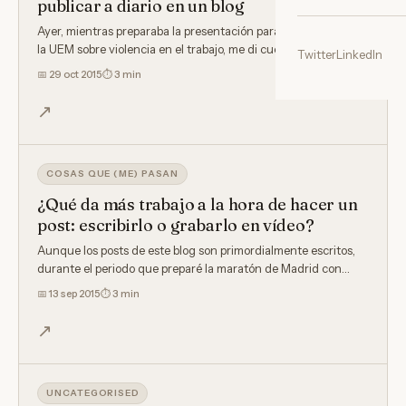
publicar a diario en un blog
Ayer, mientras preparaba la presentación para el seminario de
la UEM sobre violencia en el trabajo, me di cuenta de que…
Twitter
LinkedIn
📅
29 oct 2015
⏱ 3 min
↗
COSAS QUE (ME) PASAN
¿Qué da más trabajo a la hora de hacer un
post: escribirlo o grabarlo en vídeo?
Aunque los posts de este blog son primordialmente escritos,
durante el periodo que preparé la maratón de Madrid con…
📅
13 sep 2015
⏱ 3 min
↗
UNCATEGORISED