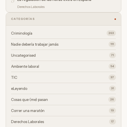
5
Derechos Laborales
CATEGORÍAS
Criminología
263
Nadie debería trabajar jamás
111
Uncategorised
71
Ambiente laboral
54
TIC
37
eLeyendo
31
Cosas que (me) pasan
26
Correr una maratón
19
Derechos Laborales
17