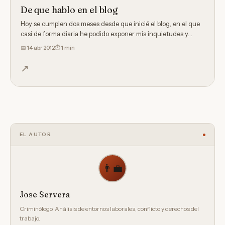
De que hablo en el blog
Hoy se cumplen dos meses desde que inicié el blog, en el que
casi de forma diaria he podido exponer mis inquietudes y…
📅
14 abr 2012
⏱ 1 min
↗
EL AUTOR
👨‍💼
Jose Servera
Criminólogo. Análisis de entornos laborales, conflicto y derechos del
trabajo.