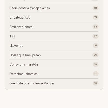
Nadie debería trabajar jamás
111
Uncategorised
71
Ambiente laboral
54
TIC
37
eLeyendo
31
Cosas que (me) pasan
26
Correr una maratón
19
Derechos Laborales
17
Sueño de una noche de México
16