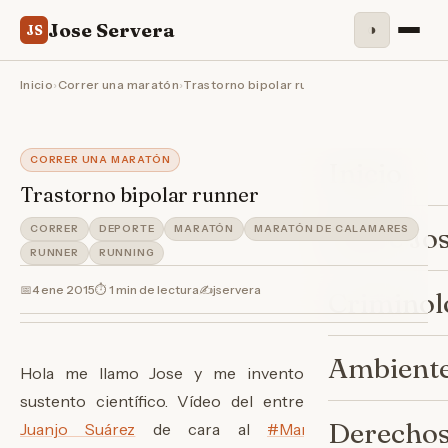
Jose Servera
◑
JS
Inicio
›
Correr una maratón
›
Trastorno bipolar runner
CORRER UNA MARATÓN
Inicio
Trastorno bipolar runner
Sobre Jo
CORRER
DEPORTE
MARATÓN
MARATÓN DE CALAMARES
RUNNER
RUNNING
📅
4 ene 2015
⏱ 1 min de lectura
✍️
jservera
Criminol
Ambiente
Hola me llamo Jose y me invento conceptos sin
sustento científico. Vídeo del entreno de hoy con
Derechos
Juanjo Suárez
de cara al
#‎
MaratónMadrid2015‬