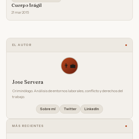
Cuerpo frágil
21 mar 2015
EL AUTOR
👨‍💼
Jose Servera
Criminólogo. Análisis de entornos laborales, conflicto y derechos del
trabajo.
Sobre mí
Twitter
LinkedIn
MÁS RECIENTES