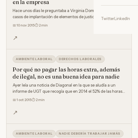
en la empresa
Hace unos días le preguntaba a Virginia Domingo si conocía
casos de implantación de elementos de justicia restaurativa…
Twitter
LinkedIn
📅
10 nov 2015
⏱ 2 min
↗
AMBIENTE LABORAL
DERECHOS LABORALES
Por qué no pagar las horas extra, además
de ilegal, no es una buena idea para nadie
Ayer leía una noticia de Diagonal en la que se aludía a un
informe de UGT que recogía que en 2014 el 52% de las horas…
📅
1 oct 2015
⏱ 2 min
↗
AMBIENTE LABORAL
NADIE DEBERÍA TRABAJAR JAMÁS