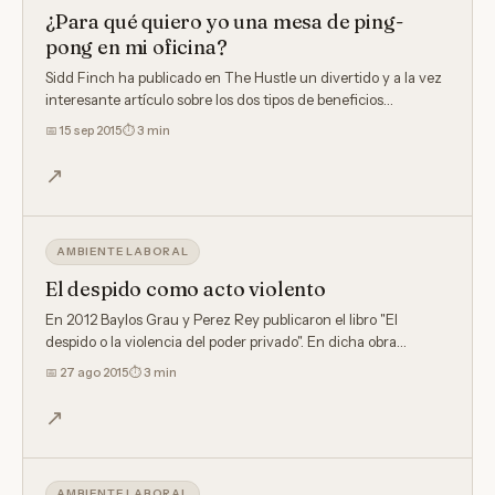
¿Para qué quiero yo una mesa de ping-
pong en mi oficina?
Sidd Finch ha publicado en The Hustle un divertido y a la vez
interesante artículo sobre los dos tipos de beneficios…
📅
15 sep 2015
⏱ 3 min
↗
AMBIENTE LABORAL
El despido como acto violento
En 2012 Baylos Grau y Perez Rey publicaron el libro "El
despido o la violencia del poder privado". En dicha obra…
📅
27 ago 2015
⏱ 3 min
↗
AMBIENTE LABORAL