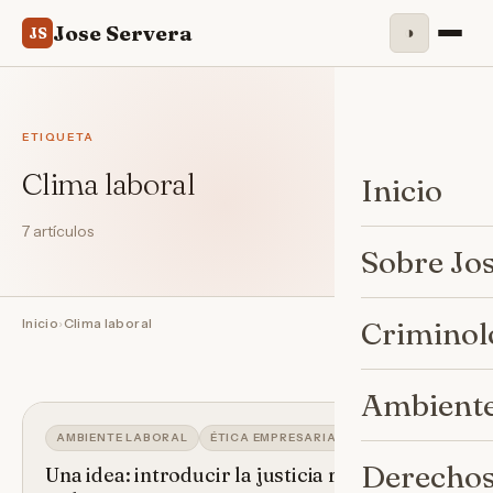
Jose Servera
◑
JS
ETIQUETA
Clima laboral
Inicio
7 artículos
Sobre Jo
Inicio
›
Clima laboral
Criminol
Ambiente
AMBIENTE LABORAL
ÉTICA EMPRESARIAL
Derechos
Una idea: introducir la justicia restaurativa